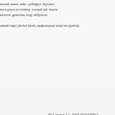
ьянский лимон, лайм, грейпфрут, бергамот
ие водоросли, ветивер, зеленый чай, пачули
конопли, древесина, кедр, амброксан
анный спирт (alcohol denat), парфюмерные вещества (parfum).
ИП Семенов А.С. ИНН 505010769013