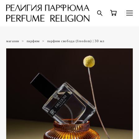
магазин
>
парфюм
>
парфюм свобода (freedom) | 30 мл