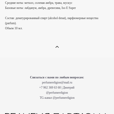
Средние ноты: металл, соленая амбра, трава, мускус
Базовые ноты: лабданум, амбра, древесина, Iso E Super
Состав: денатурированный спирт (alcohol denat), парфюмерные вещества
(parfum).
Объем 10 мл.
Связаться с нами по любым вопросам:
perfumereligion@mail.ru
+7 962 369 63 60 | Дмитрий
@perfumereligion
TG-канал
@perfumereligion